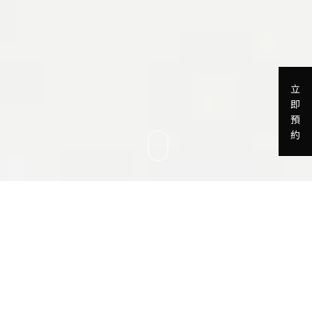
立
即
預
約
經小陳統計，來大研創意拍攝簽證用的證
件照第一名的國家是台胞證/台胞卡，僅次