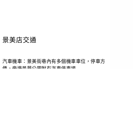
立
即
景美店交通
預
約
汽車機車：景美街巷內有多個機車車位，停車方
便，旁邊景華公園附有汽車停車場
捷運：景美街運站2號出口後左轉，步行約2分
鐘。
公車：財政園區644 643 251 660 284 849 綠13
松江新生幹線步行約2分鐘
營業時間