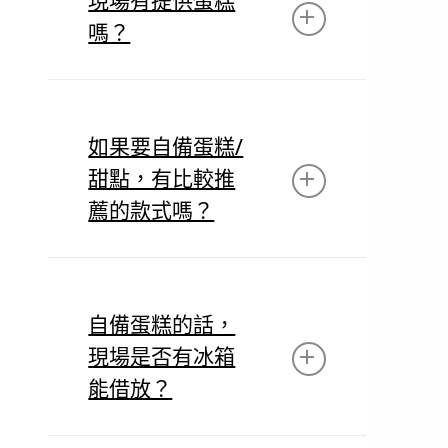
現場有提供蛋糕
嗎？
拍攝現場提供專為拍攝設計的蛋
糕道具（僅供拍攝使用，非食
如果要自備蛋糕/
用），蛋糕款式不定將根據季節
甜點，有比較推
主題及店內現有庫存進行調整。
薦的款式嗎？
為了呈現更美觀的拍攝效果，我
們建議選擇鮮奶油水果蛋糕（色
自備蛋糕的話，
彩繽紛且裝飾豐富）或精緻的法
現場是否有冰箱
式甜點（如馬卡龍）。避免選擇
容易融化或變形的蛋糕（如冰淇
能借放？
淋蛋糕）。此外，您可以攜帶蠟
燭或其他小道具來增添紀念意