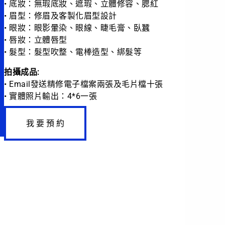
• 底妝：無瑕底妝、遮瑕、立體修容、腮紅
• 眉型：修眉及客製化眉型設計
• 眼妝：眼影暈染、眼線、睫毛膏、臥蠶
• 唇妝：立體唇型
• 髮型：髮型吹整、電棒造型、綁髮等
拍攝成品:
• Email發送精修電子檔案兩張及毛片檔十張
• 實體照片輸出：4*6一張
我 要 預 約