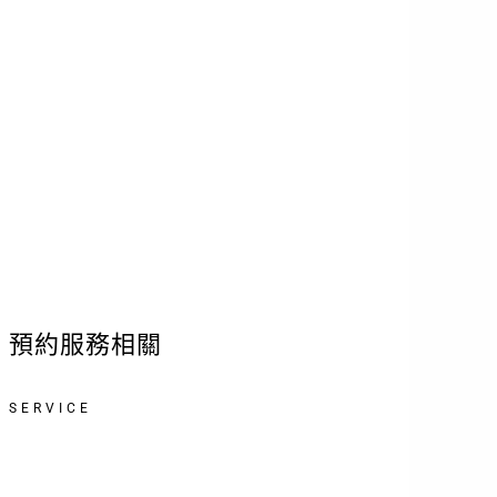
義。
由於現場不提供冰箱，敬請自備
保冷袋及保冷劑，以保持蛋糕或
甜點的新鮮度。
注 意 事 項 Notice
預約服務相關
SERVICE