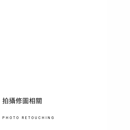
1. 預約彩妝的客人，拍攝當天推薦素顏
或是基本底妝前往
2. 彩妝設計的樣式歡迎與彩妝師討論理
想的模樣
3. 髮型整理包含電棒可設計的造型
拍攝修圖相關
PHOTO RETOUCHING