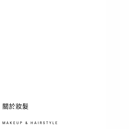
1. 預約後收到Email即代表預約完成
2. 形象照、履歷照彩妝前置作業長，請
客人準時到達
3. 工作時間為拍攝過後的隔天取件 (不包
含五六公休，禮拜四拍攝的客人則是禮拜
日取件)
4. 無法自取的客人，有提供郵寄掛號服
務，運費$70
5. 現場等候空間有限，建議獨自前往或
是減少陪同人數
關於妝髮
MAKEUP & HAIRSTYLE