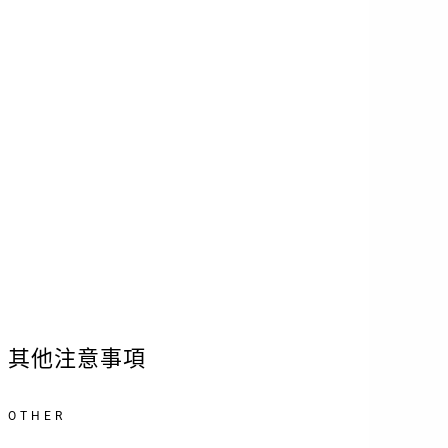
1. 拍攝形象照後隔天傍晚透過官方LINE
傳送修改前後的對比圖，若想要再修改或
是還原，請將所有的需求都與我們提出，
所有的項目我們都會協助修改還原喔！
2. 拍攝時攝影師會引導動作以及表清，
放鬆心情呈現自然的一面不用太緊張唷
3. 指定尺寸精修電子檔一張，也可加購
不同照片
其他注意事項
OTHER