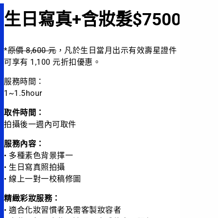
生日寫真+含妝髮$7500
*
原價 8,600 元
，凡於生日當月出示有效壽星證件，即
可享有 1,100 元折扣優惠。
服務時間：
1~1.5hour
取件時間：
拍攝後一週內可取件
服務內容：
• 多種素色背景擇一
• 生日寫真照拍攝
• 線上一對一校稿修圖
精緻彩妝服務：
• 適合化妝習慣者及需客製妝容者