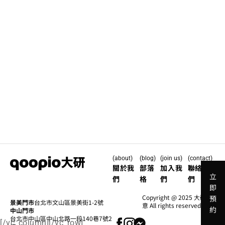
(about)
(blog)
(join us)
(contact)
關於我
部落
加入我
聯絡我
立
們
格
們
們
即
Copyright @ 2025 大研創
預
景美門市
台北市文山區景美街1-2號
意 All rights reserved.
約
中山門市
台北市中山區中山北路一段140巷7號2
[/vc_column][/vc_row]