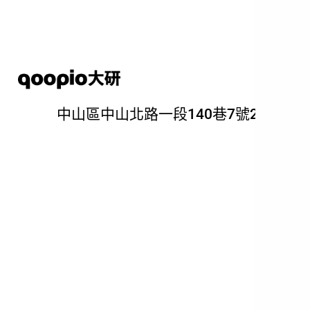
Skip
to
main
content
GOOGLE MAPS
中山區中山北路一段140巷7號2F
大研創意 中山店
TEL:0971-771-915
12PM-9PM, SUN TO THU