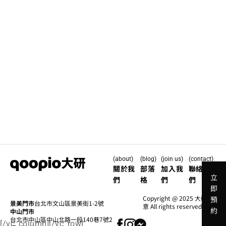
(about)
(blog)
(join us)
(contact)
關於我
部落
加入我
聯絡我
立
們
格
們
們
即
Copyright @ 2025 大研創
預
景美門市
台北市文山區景美街1-2號
意 All rights reserved.
約
中山門市
台北市中山區中山北路一段140巷7號2
[/vc_column][/vc_row]