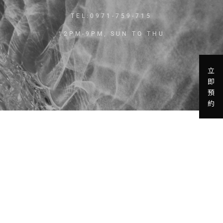
TEL:0971-759-715
12PM-9PM, SUN TO THU
立
即
預
約
(about)
(blog)
(join us)
(contact)
關於我
部落
加入我
聯絡我
們
格
們
們