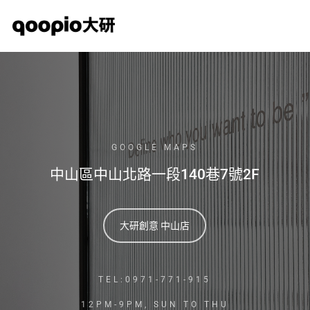
Skip
to
main
content
GOOGLE MAPS
中山區中山北路一段140巷7號2F
大研創意 中山店
TEL:0971-771-915
12PM-9PM, SUN TO THU