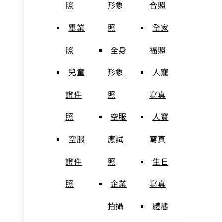
照
形象
合照
畢業
照
全家
照
全身
福照
兒童
形象
人寵
證件
照
寫真
照
空服
人寶
空服
應試
寫真
證件
照
生日
照
企業
寫真
拍攝
體態