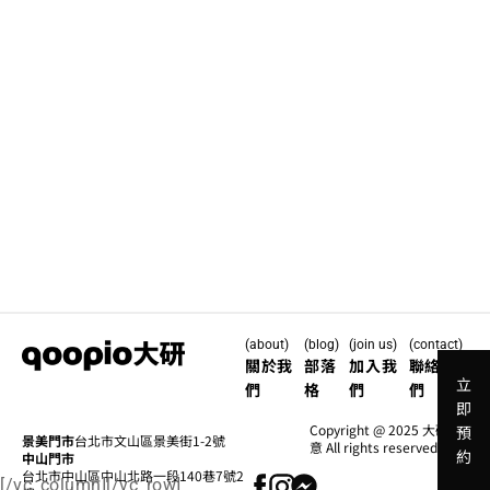
(about)
(blog)
(join us)
(contact)
關於我
部落
加入我
聯絡我
立
們
格
們
們
即
Copyright @ 2025 大研創
預
景美門市
台北市文山區景美街1-2號
意 All rights reserved.
約
中山門市
台北市中山區中山北路一段140巷7號2
[/vc_column][/vc_row]