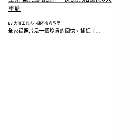
重點
By
大研工具人小陳
不負責教學
全家福照片是一個珍貴的回憶，捕捉了...
立
即
預
約