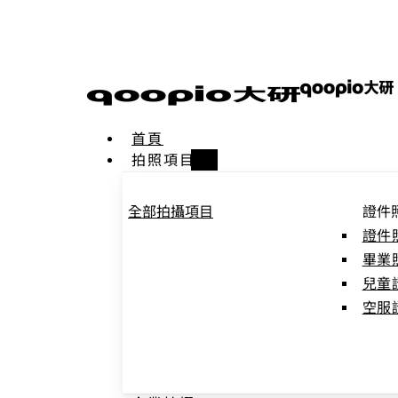
Skip
to
main
content
首頁
拍照項目
全部拍攝項目
證件
證件
畢業
兒童
空服